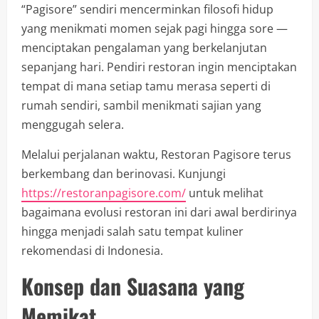
“Pagisore” sendiri mencerminkan filosofi hidup
yang menikmati momen sejak pagi hingga sore —
menciptakan pengalaman yang berkelanjutan
sepanjang hari. Pendiri restoran ingin menciptakan
tempat di mana setiap tamu merasa seperti di
rumah sendiri, sambil menikmati sajian yang
menggugah selera.
Melalui perjalanan waktu, Restoran Pagisore terus
berkembang dan berinovasi. Kunjungi
https://restoranpagisore.com/
untuk melihat
bagaimana evolusi restoran ini dari awal berdirinya
hingga menjadi salah satu tempat kuliner
rekomendasi di Indonesia.
Konsep dan Suasana yang
Memikat