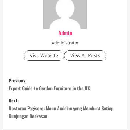
Admin
Administrator
Visit Website
View All Posts
P
Previous:
o
Expert Guide to Garden Furniture in the UK
s
Next:
Restoran Pagisore: Menu Andalan yang Membuat Setiap
t
Kunjungan Berkesan
n