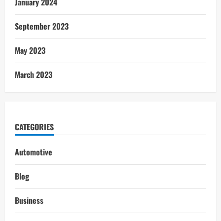
January 2024
September 2023
May 2023
March 2023
CATEGORIES
Automotive
Blog
Business