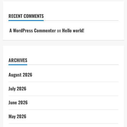
RECENT COMMENTS
A WordPress Commenter
on
Hello world!
ARCHIVES
August 2026
July 2026
June 2026
May 2026