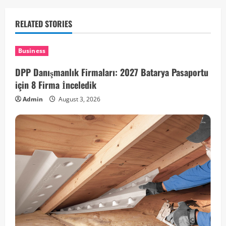
a
RELATED STORIES
v
i
Business
DPP Danışmanlık Firmaları: 2027 Batarya Pasaportu
g
için 8 Firma İnceledik
a
Admin
August 3, 2026
t
i
o
n