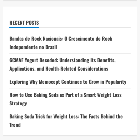
RECENT POSTS
Bandas de Rock Nacionais: O Crescimento do Rock
Independente no Brasil
GCMAF Yogurt Decoded: Understanding Its Benefits,
Applications, and Health-Related Considerations
Exploring Why Memocept Continues to Grow in Popularity
How to Use Baking Soda as Part of a Smart Weight Loss
Strategy
Baking Soda Trick for Weight Loss: The Facts Behind the
Trend