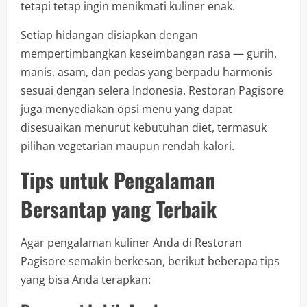
tetapi tetap ingin menikmati kuliner enak.
Setiap hidangan disiapkan dengan
mempertimbangkan keseimbangan rasa — gurih,
manis, asam, dan pedas yang berpadu harmonis
sesuai dengan selera Indonesia. Restoran Pagisore
juga menyediakan opsi menu yang dapat
disesuaikan menurut kebutuhan diet, termasuk
pilihan vegetarian maupun rendah kalori.
Tips untuk Pengalaman
Bersantap yang Terbaik
Agar pengalaman kuliner Anda di Restoran
Pagisore semakin berkesan, berikut beberapa tips
yang bisa Anda terapkan: