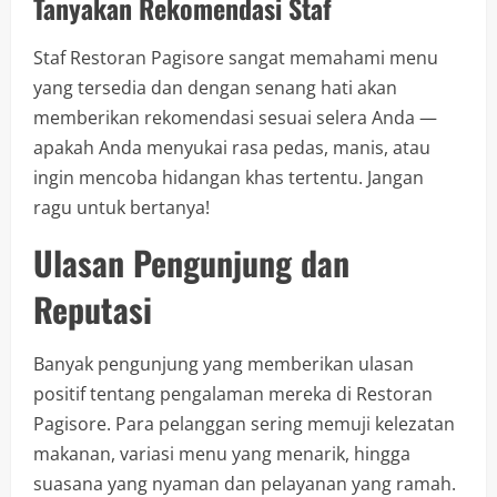
Tanyakan Rekomendasi Staf
Staf Restoran Pagisore sangat memahami menu
yang tersedia dan dengan senang hati akan
memberikan rekomendasi sesuai selera Anda —
apakah Anda menyukai rasa pedas, manis, atau
ingin mencoba hidangan khas tertentu. Jangan
ragu untuk bertanya!
Ulasan Pengunjung dan
Reputasi
Banyak pengunjung yang memberikan ulasan
positif tentang pengalaman mereka di Restoran
Pagisore. Para pelanggan sering memuji kelezatan
makanan, variasi menu yang menarik, hingga
suasana yang nyaman dan pelayanan yang ramah.