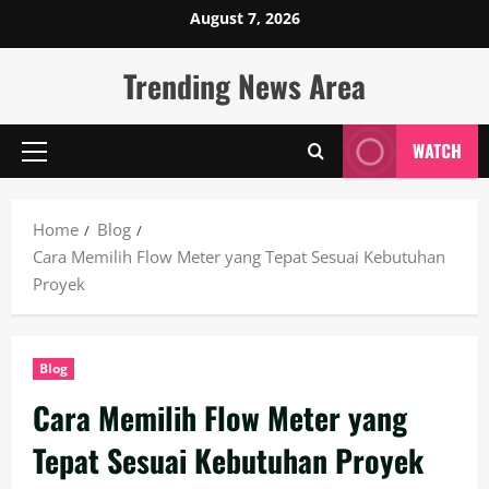
Skip
August 7, 2026
to
content
Trending News Area
WATCH
Primary
Menu
Home
Blog
Cara Memilih Flow Meter yang Tepat Sesuai Kebutuhan
Proyek
Blog
Cara Memilih Flow Meter yang
Tepat Sesuai Kebutuhan Proyek