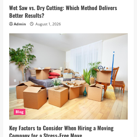
g
Wet Saw vs. Dry Cutting: Which Method Delivers
a
Better Results?
Admin
August 1, 2026
t
i
o
n
Blog
Key Factors to Consider When Hiring a Moving
Company for a Stress-Free Move