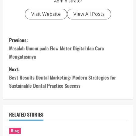
Administrator
Visit Website
View All Posts
P
Previous:
o
Masalah Umum pada Flow Meter Digital dan Cara
Mengatasinya
s
Next:
t
Best Results Dental Marketing: Modern Strategies for
n
Sustainable Dental Practice Success
a
v
RELATED STORIES
i
Blog